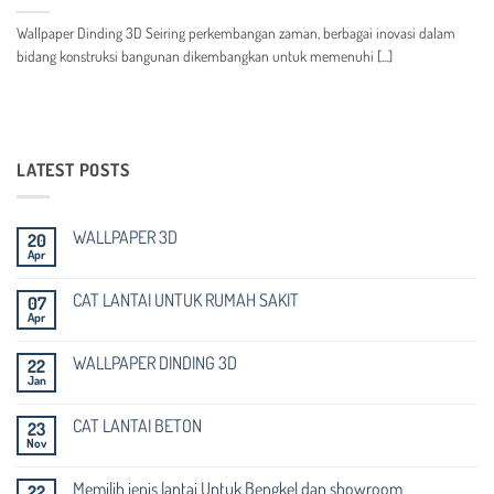
Wallpaper Dinding 3D Seiring perkembangan zaman, berbagai inovasi dalam
bidang konstruksi bangunan dikembangkan untuk memenuhi [...]
LATEST POSTS
WALLPAPER 3D
20
Apr
Tak
ada
komentar
CAT LANTAI UNTUK RUMAH SAKIT
07
pada
Apr
WALLPAPER
Tak
3D
ada
komentar
WALLPAPER DINDING 3D
22
pada
Jan
CAT
Tak
LANTAI
ada
UNTUK
komentar
RUMAH
CAT LANTAI BETON
23
pada
SAKIT
Nov
WALLPAPER
Tak
DINDING
ada
3D
komentar
Memilih jenis lantai Untuk Bengkel dan showroom
22
pada