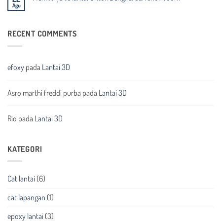
Agu
CAT
Tak
LANTAI
ada
BETON
komentar
pada
RECENT COMMENTS
Memilih
jenis
lantai
Untuk
Bengkel
dan
efoxy
pada
Lantai 3D
showroom
Asro marthi freddi purba
pada
Lantai 3D
Rio
pada
Lantai 3D
KATEGORI
Cat lantai
(6)
cat lapangan
(1)
epoxy lantai
(3)